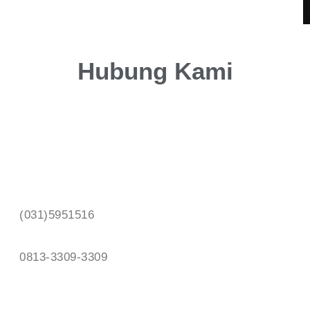
Hubung Kami
Office Address
PT. Indah Forindo Jl Kaliwaron 76 Surabaya,
Indonesia
Phone Number
(031)5951516
Whatsapp
0813-3309-3309
Mail
csadmin@clayxible.com