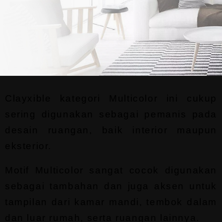
M U L T I C O L O R
Dengan Ketebalan Hanya 1/3 Dari
Keramik Biasa, Clayxible
Menjadi Lebih Ringan, Hemat
Ruangan Dan Aman Dari Gempa
Clayxible kategori Multicolor ini cukup 
sering digunakan sebagai pemanis pada 
desain ruangan, baik interior maupun 
eksterior. 
Motif Multicolor sangat cocok digunakan 
sebagai tambahan dan juga aksen untuk 
tampilan dari kamar mandi, tembok dalam 
dan luar rumah, serta ruangan lainnya. 